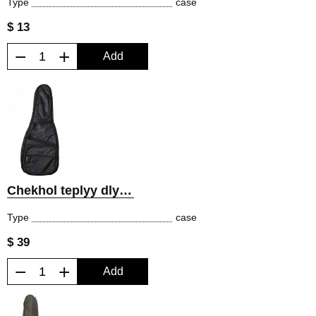
Type
case
$ 13
−
+
Add
Chekhol teplyy dlya klassicheskoy gitary
Type
case
$ 39
−
+
Add