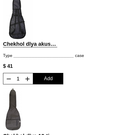
Chekhol dlya akusticheskoy gitary
Type
case
$ 41
−
+
Add