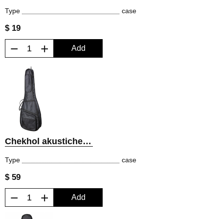
Type
case
$ 19
−
+
Add
Chekhol akusticheskoy bas-gitary poluzhestkiy
Type
case
$ 59
−
+
Add