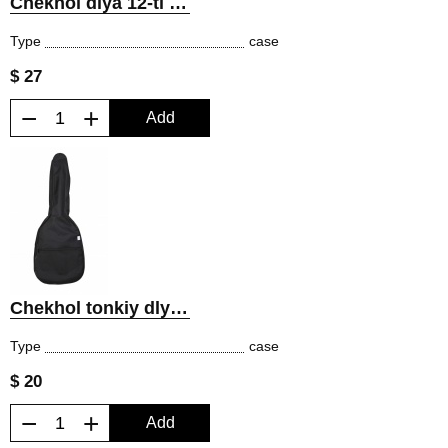
Chekhol dlya 12-ti strunnoy gitary
Type
case
$ 27
−
+
Add
Chekhol tonkiy dlya 12-strunnoy gitary
Type
case
$ 20
−
+
Add