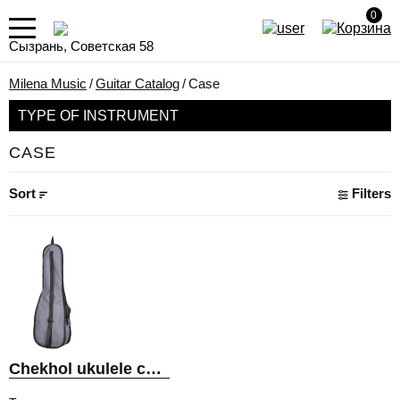
0
Сызрань, Советская 58
Milena Music
/
Guitar Catalog
/
Case
TYPE OF INSTRUMENT
CASE
Sort
Filters
Chekhol ukulele concert