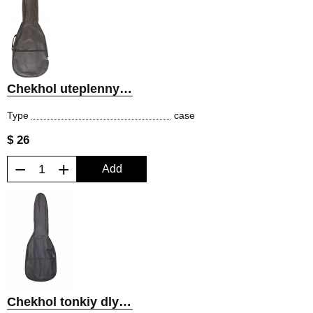
Chekhol uteplennyy dlya klassicheskoy gitary
Type
case
$ 26
−
+
Add
Chekhol tonkiy dlya klassicheskoy gitary