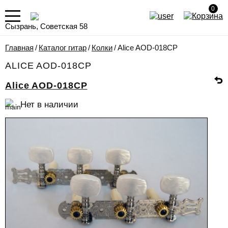
0
Сызрань, Советская 58
Главная
/
Каталог гитар
/
Колки
/
Alice AOD-018CP
ALICE AOD-018CP
Alice AOD-018CP
Нет в наличии