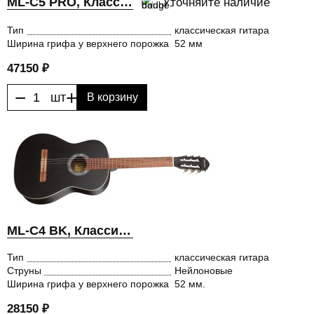
ML-C5 PRO, Классическая гитара, MiLena Music® (МиЛена Мьюзик)
Уточняйте наличие
Тип
классическая гитара
Ширина грифа у верхнего порожка
52 мм
47150 ₽
−
+
шт
В корзину
ML-C4 BK, Классическая гитара, MiLena Music® (МиЛена Мьюзик)
Тип
классическая гитара
Струны
Нейлоновые
Ширина грифа у верхнего порожка
52 мм.
28150 ₽