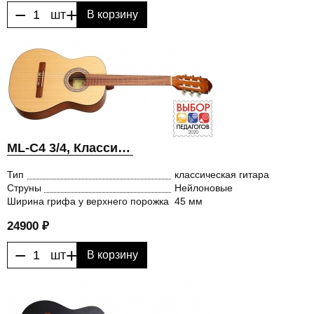
−
+
шт
В корзину
ML-C4 3/4, Классическая гитара, MiLena Music® (МиЛена Мьюзик)
Тип
классическая гитара
Струны
Нейлоновые
Ширина грифа у верхнего порожка
45 мм
24900 ₽
−
+
шт
В корзину