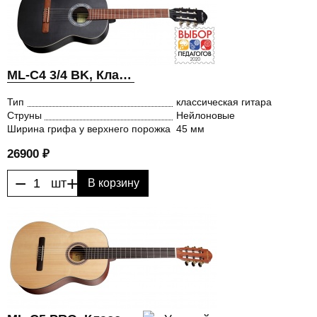
ML-C4 3/4 BK, Классическая гитара, MiLena Music® (МиЛена Мьюзик)
Тип
классическая гитара
Струны
Нейлоновые
Ширина грифа у верхнего порожка
45 мм
26900 ₽
−
+
шт
В корзину